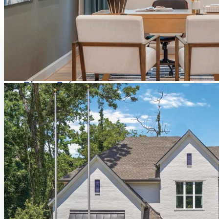
Bienes Raíces
Te asesoramos para comprar o vender
tu casa.
SABER MÁS
Construcción