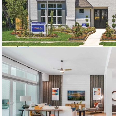
Somos especialistas en construir y
desarrollar proyectos residenciales.
SABER MÁS
Hipotecas
20 años de experiencia sirviendo a
primeros compradores brindando
programas convencionales y FHA.
SABER MÁS