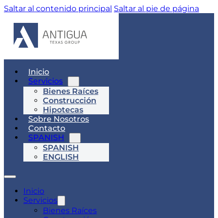
Saltar al contenido principal
Saltar al pie de página
Inicio
Servicios
Bienes Raíces
Construcción
Hipotecas
Sobre Nosotros
Contacto
SPANISH
SPANISH
ENGLISH
Inicio
Servicios
Bienes Raíces